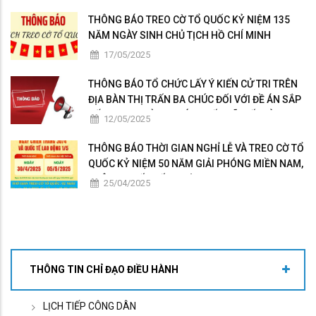
THÔNG BÁO TREO CỜ TỔ QUỐC KỶ NIỆM 135
NĂM NGÀY SINH CHỦ TỊCH HỒ CHÍ MINH
(19/5/1890-19/5/2025)
17/05/2025
THÔNG BÁO TỔ CHỨC LẤY Ý KIẾN CỬ TRI TRÊN
ĐỊA BÀN THỊ TRẤN BA CHÚC ĐỐI VỚI ĐỀ ÁN SẮP
XẾP ĐƠN VỊ HÀNH CHÍNH CẤP XÃ, CẤP TỈNH
12/05/2025
THÔNG BÁO THỜI GIAN NGHỈ LỄ VÀ TREO CỜ TỔ
QUỐC KỶ NIỆM 50 NĂM GIẢI PHÓNG MIỀN NAM,
THÔNG NHẤT ĐẤT NƯỚC (30/4/1975-
25/04/2025
30/4/2025) VÀ QUỐC TẾ LAO ĐỘNG (01/5/2025)
THÔNG TIN CHỈ ĐẠO ĐIỀU HÀNH
LỊCH TIẾP CÔNG DÂN