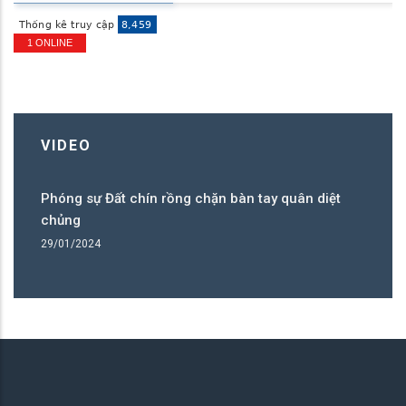
1 ONLINE
VIDEO
 sự Đất chín rồng chặn bàn tay quân diệt
Phóng sự Đất 
g
chủng
2024
29/01/2024