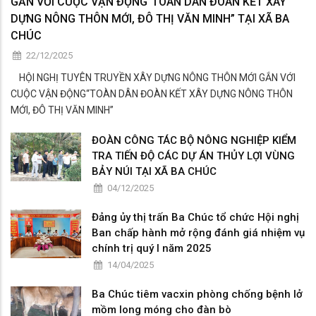
GẮN VỚI CUỘC VẬN ĐỘNG“TOÀN DÂN ĐOÀN KẾT XÂY
DỰNG NÔNG THÔN MỚI, ĐÔ THỊ VĂN MINH” TẠI XÃ BA
CHÚC
22/12/2025
HỘI NGHỊ TUYÊN TRUYỀN XÂY DỰNG NÔNG THÔN MỚI GẮN VỚI
CUỘC VẬN ĐỘNG“TOÀN DÂN ĐOÀN KẾT XÂY DỰNG NÔNG THÔN
MỚI, ĐÔ THỊ VĂN MINH”
ĐOÀN CÔNG TÁC BỘ NÔNG NGHIỆP KIỂM
TRA TIẾN ĐỘ CÁC DỰ ÁN THỦY LỢI VÙNG
BẢY NÚI TẠI XÃ BA CHÚC
04/12/2025
Đảng ủy thị trấn Ba Chúc tổ chức Hội nghị
Ban chấp hành mở rộng đánh giá nhiệm vụ
chính trị quý I năm 2025
14/04/2025
Ba Chúc tiêm vacxin phòng chống bệnh lở
mồm long móng cho đàn bò