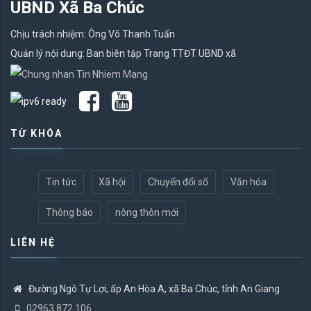
UBND Xã Ba Chúc
Chịu trách nhiệm: Ông Võ Thanh Tuấn
Quản lý nội dung: Ban biên tập Trang TTĐT UBND xã
TỪ KHÓA
Tin tức
Xã hội
Chuyển đổi số
Văn hóa
Thông báo
nông thôn mới
LIÊN HỆ
Đường Ngô Tự Lợi, ấp An Hòa A, xã Ba Chúc, tỉnh An Giang
02963.872.106