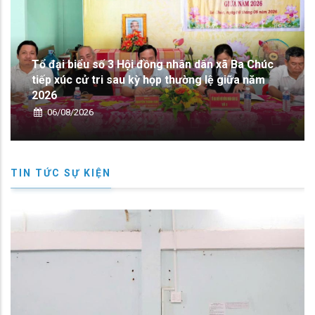
iểu số 3 Hội đồng nhân dân xã Ba Chúc
 cử tri sau kỳ họp thường lệ giữa năm
Hội đồng hòa
vụ tranh ch
2026
06/08/2026
TIN TỨC SỰ KIỆN