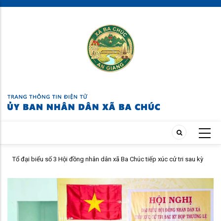
Skip
to
main
content
 số 3 Hội đồng nhân dân xã Ba Chúc tiếp xúc cử tri sau kỳ
Công an xã Ba Ch
 lệ giữa năm 2026
định về dân chủ