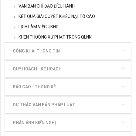
VĂN BẢN CHỈ ĐẠO ĐIỀU HÀNH
KẾT QUẢ GIẢI QUYẾT KHIẾU NẠI, TỐ CÁO
LỊCH LÀM VIỆC UBND
KHEN THƯỞNG XỬ PHẠT TRONG QLNN
CÔNG KHAI THÔNG TIN
QUY HOẠCH - KẾ HOẠCH
BÁO CÁO - THỐNG KÊ
DỰ THẢO VĂN BẢN PHÁP LUẬT
PHẢN ÁNH KIẾN NGHỊ