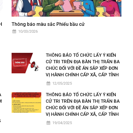
H
Thông báo màu sắc Phiếu bầu cử
10/03/2026
THÔNG BÁO TỔ CHỨC LẤY Ý KIẾN
CỬ TRI TRÊN ĐỊA BÀN THỊ TRẤN BA
CHÚC ĐỐI VỚI ĐỀ ÁN SẮP XẾP ĐƠN
VỊ HÀNH CHÍNH CẤP XÃ, CẤP TỈNH
12/05/2025
À
THÔNG BÁO TỔ CHỨC LẤY Ý KIẾN
M
CỬ TRI TRÊN ĐỊA BÀN THỊ TRẤN BA
CHÚC ĐỐI VỚI ĐỀ ÁN SẮP XẾP ĐƠN
VỊ HÀNH CHÍNH CẤP XÃ, CẤP TỈNH
G
19/04/2025