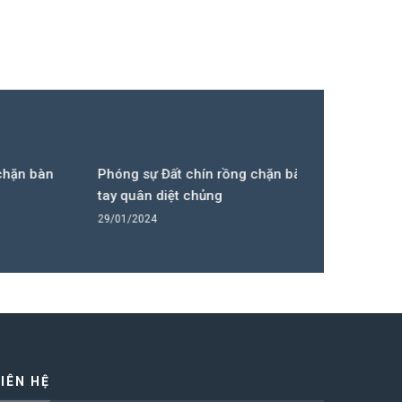
 bàn
Phóng sự Đất chín rồng chặn bàn
Phóng sự Đấ
tay quân diệt chủng
tay quân di
29/01/2024
29/01/2024
LIÊN HỆ