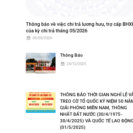
Thông báo về việc chi trả lương hưu, trợ cấp BHX
của kỳ chi trả tháng 05/2026
05/05/2026
Thông Báo
24/12/2025
THÔNG BÁO THỜI GIAN NGHỈ LỄ V
TREO CỜ TỔ QUỐC KỶ NIỆM 50 NĂ
GIẢI PHÓNG MIỀN NAM, THÔNG
NHẤT ĐẤT NƯỚC (30/4/1975-
30/4/2025) VÀ QUỐC TẾ LAO ĐỘN
(01/5/2025)