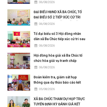
quy định về dân chủ trong Công
06/08/2026
an nhân dân
ĐẠI BIỂU HĐND XÃ BA CHÚC, TỔ
ĐẠI BIỂU SỐ 2 TIẾP XÚC CỬ TRI
SAU KỲ HỌP THƯỜNG LỆ GIỮA
06/08/2026
NĂM 2026
Tổ đại biểu số 3 Hội đồng nhân
dân xã Ba Chúc tiếp xúc cử tri sau
kỳ họp thường lệ giữa năm 2026
06/08/2026
Hội đồng hòa giải xã Ba Chúc tổ
chức hòa giải vụ tranh chấp
quyền sử dụng đất
06/08/2026
Đoàn kiểm tra, giám sát họp
thông qua dự thảo báo cáo kết
quả kiểm tra, giám sát
05/08/2026
XÃ BA CHÚC THAM DỰ HỌP TRỰC
TUYẾN ĐỊNH KỲ ĐÁNH GIÁ KẾT