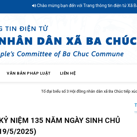
Chào mừng bạn đến với Trang thông tin điện tử Xã Ba Chúc 
VĂN BẢN PHÁP LUẬT
LIÊN HỆ
 xã Ba Chúc tiếp xúc cử tri sau kỳ họp thường lệ giữa năm 2026
KỶ NIỆM 135 NĂM NGÀY SINH CHỦ
19/5/2025)