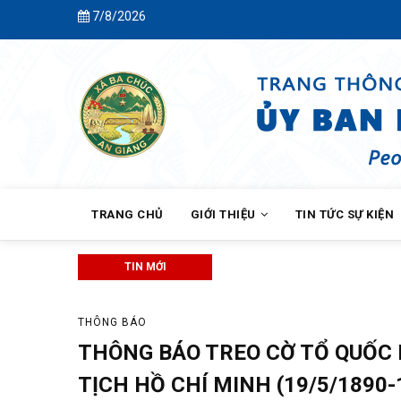
Skip
7/8/2026
to
main
content
MAIN
NAVIGATION
TRANG CHỦ
GIỚI THIỆU
TIN TỨC SỰ KIỆN
TIN MỚI
Tổ đại biểu số 3 Hội đồng nhân dân
THÔNG BÁO
THÔNG BÁO TREO CỜ TỔ QUỐC 
TỊCH HỒ CHÍ MINH (19/5/1890-