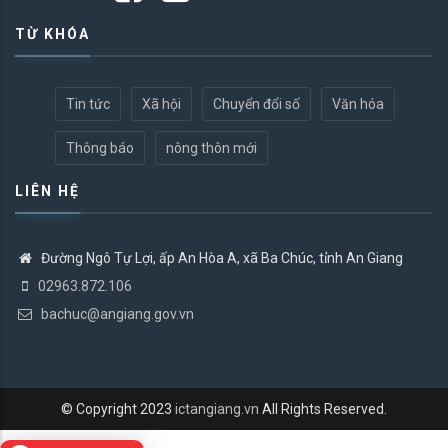
TỪ KHÓA
Tin tức
Xã hội
Chuyển đổi số
Văn hóa
Thông báo
nông thôn mới
LIÊN HỆ
Đường Ngô Tự Lợi, ấp An Hòa A, xã Ba Chúc, tỉnh An Giang
02963.872.106
bachuc@angiang.gov.vn
© Copyright 2023
ictangiang.vn
All Rights Reserved.