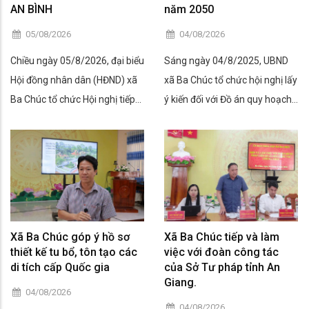
AN BÌNH
năm 2050
05/08/2026
04/08/2026
Chiều ngày 05/8/2026, đại biểu
Sáng ngày 04/8/2025, UBND
Hội đồng nhân dân (HĐND) xã
xã Ba Chúc tổ chức hội nghị lấy
Ba Chúc tổ chức Hội nghị tiếp
ý kiến đối với Đồ án quy hoạch
xúc cử tri sau kỳ họp thường lệ
chung xã Ba Chúc đến năm
giữa năm 2026 tại ấp An Bình.
2050.
Xã Ba Chúc góp ý hồ sơ
Xã Ba Chúc tiếp và làm
thiết kế tu bổ, tôn tạo các
việc với đoàn công tác
di tích cấp Quốc gia
của Sở Tư pháp tỉnh An
Giang.
04/08/2026
04/08/2026