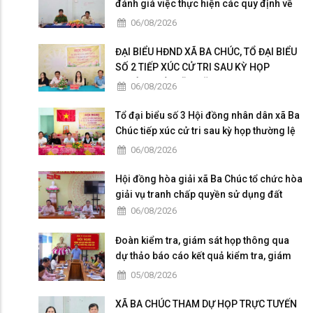
đánh giá việc thực hiện các quy định về
dân chủ trong Công an nhân dân
06/08/2026
ĐẠI BIỂU HĐND XÃ BA CHÚC, TỔ ĐẠI BIỂU
SỐ 2 TIẾP XÚC CỬ TRI SAU KỲ HỌP
THƯỜNG LỆ GIỮA NĂM 2026
06/08/2026
Tổ đại biểu số 3 Hội đồng nhân dân xã Ba
Chúc tiếp xúc cử tri sau kỳ họp thường lệ
giữa năm 2026
06/08/2026
Hội đồng hòa giải xã Ba Chúc tổ chức hòa
giải vụ tranh chấp quyền sử dụng đất
06/08/2026
Đoàn kiểm tra, giám sát họp thông qua
dự thảo báo cáo kết quả kiểm tra, giám
sát
05/08/2026
XÃ BA CHÚC THAM DỰ HỌP TRỰC TUYẾN