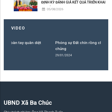
ĐỊNH KỲ ĐÁNH GIÁ KẾT QUẢ TRIỂN KHAI
“CHIẾN DỊCH 300”
05/08/2026
VIDEO
y quân diệt
Phóng sự Đất chín rồng chặn bàn tay quân d
chủng
29/01/2024
UBND Xã Ba Chúc