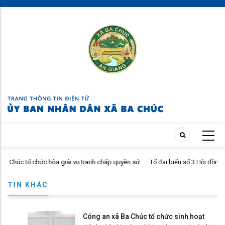
Skip
to
main
content
c hòa giải vụ tranh chấp quyền sử
Tổ đại biểu số 3 Hội đồng nhân dân xã Ba 
họp thường lệ giữa năm 2026
TIN KHÁC
Công an xã Ba Chúc tổ chức sinh hoạt