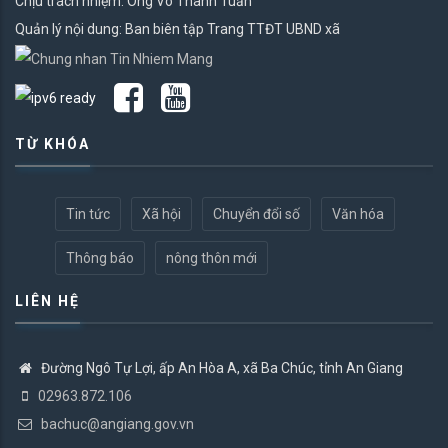
Chịu trách nhiệm: Ông Võ Thanh Tuấn
Quản lý nội dung: Ban biên tập Trang TTĐT UBND xã
TỪ KHÓA
Tin tức
Xã hội
Chuyển đổi số
Văn hóa
Thông báo
nông thôn mới
LIÊN HỆ
Đường Ngô Tự Lợi, ấp An Hòa A, xã Ba Chúc, tỉnh An Giang
02963.872.106
bachuc@angiang.gov.vn