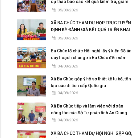
dự thảo báo cáo kết quả kiểm tra, giám
sát
05/08/2026
XÃ BA CHÚC THAM DỰ HỌP TRỰC TUYẾN
ĐỊNH KỲ ĐÁNH GIÁ KẾT QUẢ TRIỂN KHAI
“CHIẾN DỊCH 300”
05/08/2026
Ba Chúc tổ chức Hội nghị lấy ý kiến Đồ án
quy hoạch chung xã Ba Chúc đến năm
2050
04/08/2026
Xã Ba Chúc góp ý hồ sơ thiết kế tu bổ, tôn
tạo các di tích cấp Quốc gia
04/08/2026
Xã Ba Chúc tiếp và làm việc với đoàn
công tác của Sở Tư pháp tỉnh An Giang.
04/08/2026
XÃ BA CHÚC THAM DỰ HỘI NGHỊ GẶP GỠ,