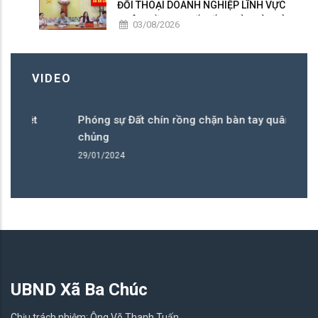
ĐỐI THOẠI DOANH NGHIỆP LĨNH VỰC
NUÔI TRỒNG, CHẾ BIẾN THỦY SẢN VÀ
03/08/2026
SẢN XUẤT LÚA CÔNG NGHỆ CAO
VIDEO
diệt
Phóng sự Đất chín rồng chặn bàn tay quân diệt
chủng
29/01/2024
UBND Xã Ba Chúc
Chịu trách nhiệm: Ông Võ Thanh Tuấn