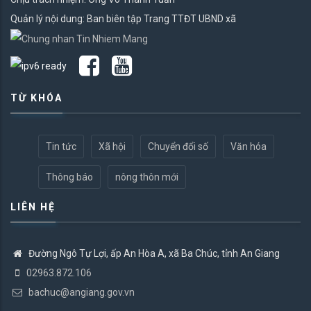
Quản lý nội dung: Ban biên tập Trang TTĐT UBND xã
TỪ KHÓA
Tin tức
Xã hội
Chuyển đổi số
Văn hóa
Thông báo
nông thôn mới
LIÊN HỆ
Đường Ngô Tự Lợi, ấp An Hòa A, xã Ba Chúc, tỉnh An Giang
02963.872.106
bachuc@angiang.gov.vn