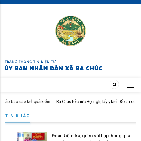
Skip
to
main
content
báo cáo kết quả kiểm
Ba Chúc tổ chức Hội nghị lấy ý kiến Đồ án quy hoạch 
đến năm 2050
TIN KHÁC
Đoàn kiểm tra, giám sát họp thông qua