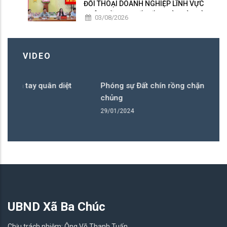
ĐỐI THOẠI DOANH NGHIỆP LĨNH VỰC
NUÔI TRỒNG, CHẾ BIẾN THỦY SẢN VÀ
03/08/2026
SẢN XUẤT LÚA CÔNG NGHỆ CAO
VIDEO
 quân diệt
Phóng sự Đất chín rồng chặn bàn tay quân di
chủng
29/01/2024
UBND Xã Ba Chúc
Chịu trách nhiệm: Ông Võ Thanh Tuấn