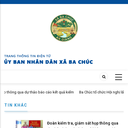
Skip
to
main
content
ua dự thảo báo cáo kết quả kiểm
Ba Chúc tổ chức Hội nghị lấy ý kiến Đồ án
đến năm 2050
TIN KHÁC
Đoàn kiểm tra, giám sát họp thông qua