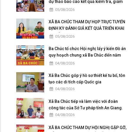
dự thảo báo cáo kết quả kiểm tra, giám
sát
05/08/2026
XÃ BA CHÚC THAM DỰ HỌP TRỰC TUYẾN
ĐỊNH KỲ ĐÁNH GIÁ KẾT QUẢ TRIỂN KHAI
“CHIẾN DỊCH 300”
05/08/2026
Ba Chúc tổ chức Hội nghị lấy ý kiến Đồ án
quy hoạch chung xã Ba Chúc đến năm
2050
04/08/2026
Xã Ba Chúc góp ý hồ sơ thiết kế tu bổ, tôn
tạo các di tích cấp Quốc gia
04/08/2026
Xã Ba Chúc tiếp và làm việc với đoàn
công tác của Sở Tư pháp tỉnh An Giang.
04/08/2026
XÃ BA CHÚC THAM DỰ HỘI NGHỊ GẶP GỠ,