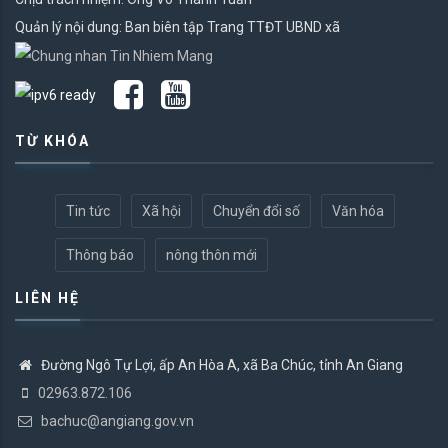
Quản lý nội dung: Ban biên tập Trang TTĐT UBND xã
TỪ KHÓA
Tin tức
Xã hội
Chuyển đổi số
Văn hóa
Thông báo
nông thôn mới
LIÊN HỆ
Đường Ngô Tự Lợi, ấp An Hòa A, xã Ba Chúc, tỉnh An Giang
02963.872.106
bachuc@angiang.gov.vn