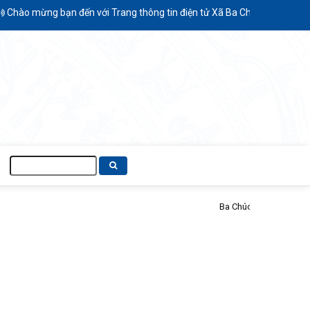
hào mừng bạn đến với Trang thông tin điện tử Xã Ba Chúc - Tỉnh An Gia
Tìm
kiếm
ý kiến Đồ án quy hoạch chung xã Ba Chúc đến năm 2050