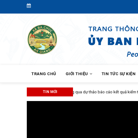
Skip
to
main
content
MAIN
NAVIGATION
TRANG CHỦ
GIỚI THIỆU
TIN TỨC SỰ KIỆN
 sát
TIN MỚI