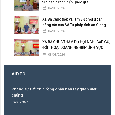
tạo các di tích cấp Quốc gia
04/08/2026
Xã Ba Chúc tiếp và làm việc với đoàn
công tác của Sở Tư pháp tỉnh An Giang.
04/08/2026
XÃ BA CHÚC THAM DỰ HỘI NGHỊ GẶP GỠ,
ĐỐI THOẠI DOANH NGHIỆP LĨNH VỰC
NUÔI TRỒNG, CHẾ BIẾN THỦY SẢN VÀ
03/08/2026
SẢN XUẤT LÚA CÔNG NGHỆ CAO
VIDEO
Phóng sự Đất chín rồng chặn bàn tay quân diệt
Ph
chủng
c
29/01/2024
29