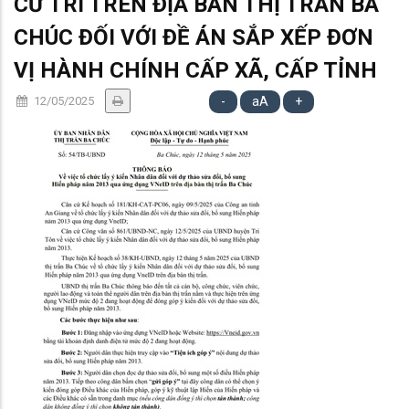
CỬ TRI TRÊN ĐỊA BÀN THỊ TRẤN BA
CHÚC ĐỐI VỚI ĐỀ ÁN SẮP XẾP ĐƠN
VỊ HÀNH CHÍNH CẤP XÃ, CẤP TỈNH
12/05/2025
-
aA
+