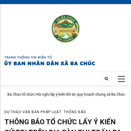
Skip
to
main
content
m
Ba Chúc tổ chức Hội nghị lấy ý kiến Đồ án quy hoạch chung xã Ba Chúc
đến năm 2050
DỰ THẢO VĂN BẢN PHÁP LUẬT
THÔNG BÁO
THÔNG BÁO TỔ CHỨC LẤY Ý KIẾN