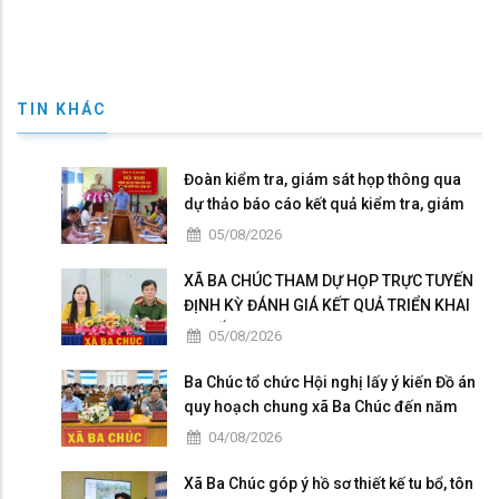
TIN KHÁC
Đoàn kiểm tra, giám sát họp thông qua
dự thảo báo cáo kết quả kiểm tra, giám
sát
05/08/2026
XÃ BA CHÚC THAM DỰ HỌP TRỰC TUYẾN
ĐỊNH KỲ ĐÁNH GIÁ KẾT QUẢ TRIỂN KHAI
“CHIẾN DỊCH 300”
05/08/2026
Ba Chúc tổ chức Hội nghị lấy ý kiến Đồ án
quy hoạch chung xã Ba Chúc đến năm
2050
04/08/2026
Xã Ba Chúc góp ý hồ sơ thiết kế tu bổ, tôn