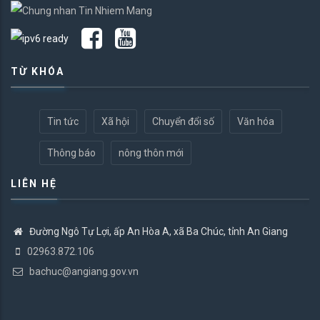
TỪ KHÓA
Tin tức
Xã hội
Chuyển đổi số
Văn hóa
Thông báo
nông thôn mới
LIÊN HỆ
Đường Ngô Tự Lợi, ấp An Hòa A, xã Ba Chúc, tỉnh An Giang
02963.872.106
bachuc@angiang.gov.vn