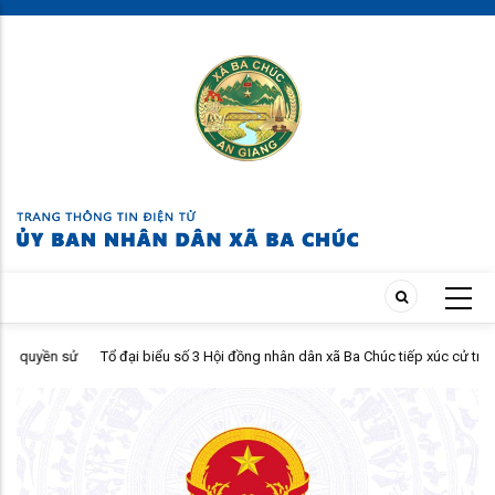
Skip
to
main
content
yền sử
Tổ đại biểu số 3 Hội đồng nhân dân xã Ba Chúc tiếp xúc cử tri sau kỳ
họp thường lệ giữa năm 2026