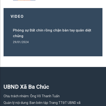
VIDEO
Phóng sự Đất chín rồng chặn bàn tay quân diệt
Ph
chủng
c
29/01/2024
29
UBND Xã Ba Chúc
Chịu trách nhiệm: Ông Võ Thanh Tuấn
Quản lý nội dung: Ban biên tập Trang TTĐT UBND xã