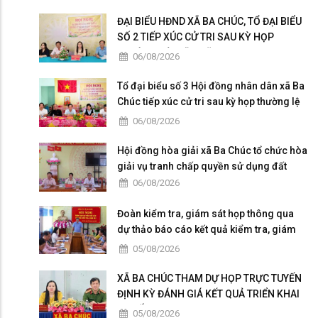
ĐẠI BIỂU HĐND XÃ BA CHÚC, TỔ ĐẠI BIỂU
SỐ 2 TIẾP XÚC CỬ TRI SAU KỲ HỌP
THƯỜNG LỆ GIỮA NĂM 2026
06/08/2026
Tổ đại biểu số 3 Hội đồng nhân dân xã Ba
Chúc tiếp xúc cử tri sau kỳ họp thường lệ
giữa năm 2026
06/08/2026
Hội đồng hòa giải xã Ba Chúc tổ chức hòa
giải vụ tranh chấp quyền sử dụng đất
06/08/2026
Đoàn kiểm tra, giám sát họp thông qua
dự thảo báo cáo kết quả kiểm tra, giám
sát
05/08/2026
XÃ BA CHÚC THAM DỰ HỌP TRỰC TUYẾN
ĐỊNH KỲ ĐÁNH GIÁ KẾT QUẢ TRIỂN KHAI
“CHIẾN DỊCH 300”
05/08/2026