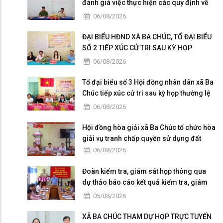
đánh giá việc thực hiện các quy định về
dân chủ trong Công an nhân dân
06/08/2026
ĐẠI BIỂU HĐND XÃ BA CHÚC, TỔ ĐẠI BIỂU
SỐ 2 TIẾP XÚC CỬ TRI SAU KỲ HỌP
THƯỜNG LỆ GIỮA NĂM 2026
06/08/2026
Tổ đại biểu số 3 Hội đồng nhân dân xã Ba
Chúc tiếp xúc cử tri sau kỳ họp thường lệ
giữa năm 2026
06/08/2026
Hội đồng hòa giải xã Ba Chúc tổ chức hòa
giải vụ tranh chấp quyền sử dụng đất
06/08/2026
Đoàn kiểm tra, giám sát họp thông qua
dự thảo báo cáo kết quả kiểm tra, giám
sát
05/08/2026
XÃ BA CHÚC THAM DỰ HỌP TRỰC TUYẾN