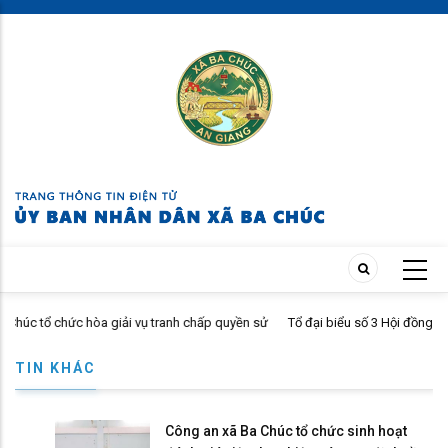
Skip
to
main
content
c hòa giải vụ tranh chấp quyền sử
Tổ đại biểu số 3 Hội đồng nhân dân xã Ba 
họp thường lệ giữa năm 2026
TIN KHÁC
Công an xã Ba Chúc tổ chức sinh hoạt