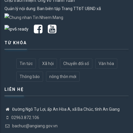
Chịu trách nhiệm: Ông Võ Thanh Tuấn
Quản lý nội dung: Ban biên tập Trang TTĐT UBND xã
TỪ KHÓA
Tin tức
Xã hội
Chuyển đổi số
Văn hóa
Thông báo
nông thôn mới
LIÊN HỆ
Đường Ngô Tự Lợi, ấp An Hòa A, xã Ba Chúc, tỉnh An Giang
02963.872.106
bachuc@angiang.gov.vn