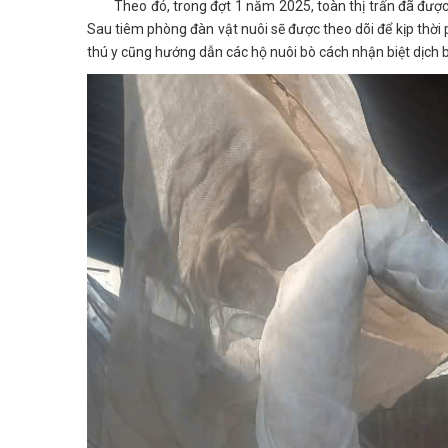
Theo đó, trong đợt 1 năm 2025, toàn thị trấn đã được 
Sau tiêm phòng đàn vật nuôi sẽ được theo dõi để kịp thời p
thú y cũng hướng dẫn các hộ nuôi bò cách nhận biệt dịch 