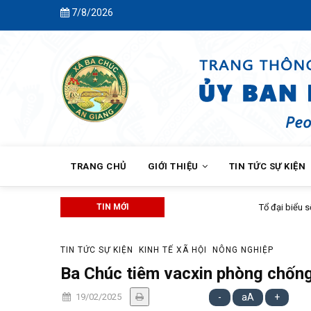
Skip
7/8/2026
to
main
content
MAIN
NAVIGATION
TRANG CHỦ
GIỚI THIỆU
TIN TỨC SỰ KIỆN
TIN MỚI
Tổ đại biểu số 3 Hội đồng nhân dân
TIN TỨC SỰ KIỆN
KINH TẾ XÃ HỘI
NÔNG NGHIỆP
Ba Chúc tiêm vacxin phòng chốn
19/02/2025
-
aA
+