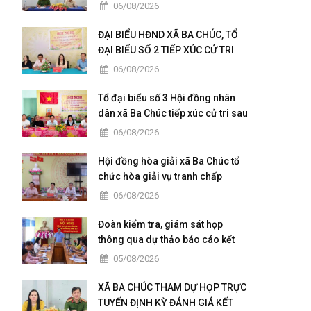
quy định về dân chủ trong Công
06/08/2026
an nhân dân
ĐẠI BIỂU HĐND XÃ BA CHÚC, TỔ
ĐẠI BIỂU SỐ 2 TIẾP XÚC CỬ TRI
SAU KỲ HỌP THƯỜNG LỆ GIỮA
06/08/2026
NĂM 2026
Tổ đại biểu số 3 Hội đồng nhân
dân xã Ba Chúc tiếp xúc cử tri sau
kỳ họp thường lệ giữa năm 2026
06/08/2026
Hội đồng hòa giải xã Ba Chúc tổ
chức hòa giải vụ tranh chấp
quyền sử dụng đất
06/08/2026
Đoàn kiểm tra, giám sát họp
thông qua dự thảo báo cáo kết
quả kiểm tra, giám sát
05/08/2026
XÃ BA CHÚC THAM DỰ HỌP TRỰC
TUYẾN ĐỊNH KỲ ĐÁNH GIÁ KẾT