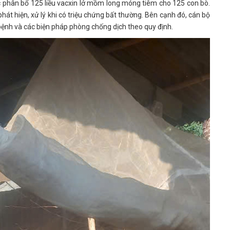
phân bổ 125 liều vacxin lở mồm long móng tiêm cho 125 con bò.
hát hiện, xử lý khi có triệu chứng bất thường. Bên cạnh đó, cán bộ
bệnh và các biện pháp phòng chống dịch theo quy định.