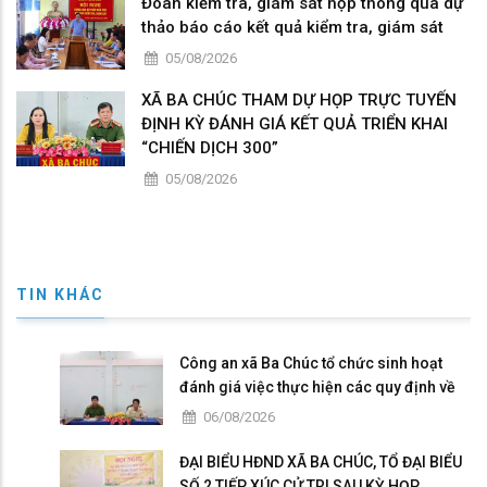
Đoàn kiểm tra, giám sát họp thông qua dự
thảo báo cáo kết quả kiểm tra, giám sát
05/08/2026
XÃ BA CHÚC THAM DỰ HỌP TRỰC TUYẾN
ĐỊNH KỲ ĐÁNH GIÁ KẾT QUẢ TRIỂN KHAI
“CHIẾN DỊCH 300”
05/08/2026
TIN KHÁC
Công an xã Ba Chúc tổ chức sinh hoạt
đánh giá việc thực hiện các quy định về
dân chủ trong Công an nhân dân
06/08/2026
ĐẠI BIỂU HĐND XÃ BA CHÚC, TỔ ĐẠI BIỂU
SỐ 2 TIẾP XÚC CỬ TRI SAU KỲ HỌP