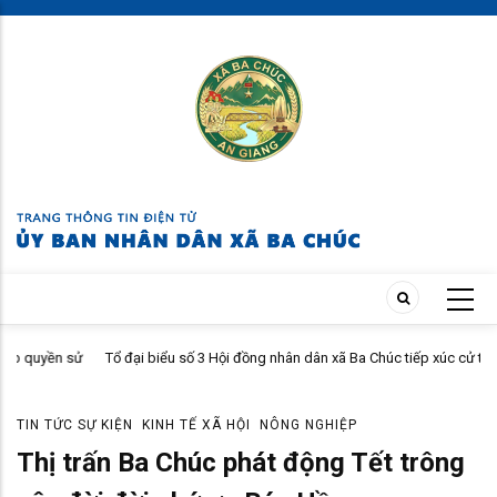
Skip
to
main
content
sử
Tổ đại biểu số 3 Hội đồng nhân dân xã Ba Chúc tiếp xúc cử tri sau kỳ
họp thường lệ giữa năm 2026
TIN TỨC SỰ KIỆN
KINH TẾ XÃ HỘI
NÔNG NGHIỆP
Thị trấn Ba Chúc phát động Tết trông