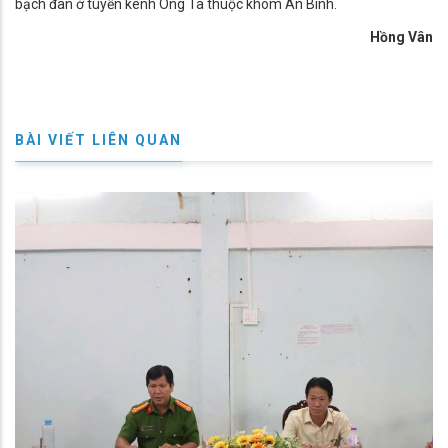
bạch đàn ở tuyến kênh Ông Tà thuộc khóm An Bình.
Hồng Vân
BÀI VIẾT LIÊN QUAN