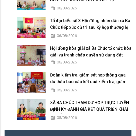
THƯỜNG LỆ GIỮA NĂM 2026
06/08/2026
Tổ đại biểu số 3 Hội đồng nhân dân xã Ba
Chúc tiếp xúc cử tri sau kỳ họp thường lệ
giữa năm 2026
06/08/2026
Hội đồng hòa giải xã Ba Chúc tổ chức hòa
giải vụ tranh chấp quyền sử dụng đất
06/08/2026
Đoàn kiểm tra, giám sát họp thông qua
dự thảo báo cáo kết quả kiểm tra, giám
sát
05/08/2026
XÃ BA CHÚC THAM DỰ HỌP TRỰC TUYẾN
ĐỊNH KỲ ĐÁNH GIÁ KẾT QUẢ TRIỂN KHAI
“CHIẾN DỊCH 300”
05/08/2026