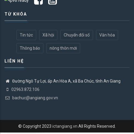
TỪ KHÓA
Tin tức
Xã hội
Chuyển đổi số
Văn hóa
Thông báo
nông thôn mới
LIÊN HỆ
Đường Ngô Tự Lợi, ấp An Hòa A, xã Ba Chúc, tỉnh An Giang
02963.872.106
bachuc@angiang.gov.vn
© Copyright 2023
ictangiang.vn
All Rights Reserved.