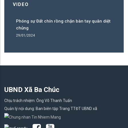
VIDEO
Phóng sự Đất chín rồng chặn bàn tay quân diệt
Ph
chủng
c
29/01/2024
29
UBND Xã Ba Chúc
Chịu trách nhiệm: Ông Võ Thanh Tuấn
Quản lý nội dung: Ban biên tập Trang TTĐT UBND xã