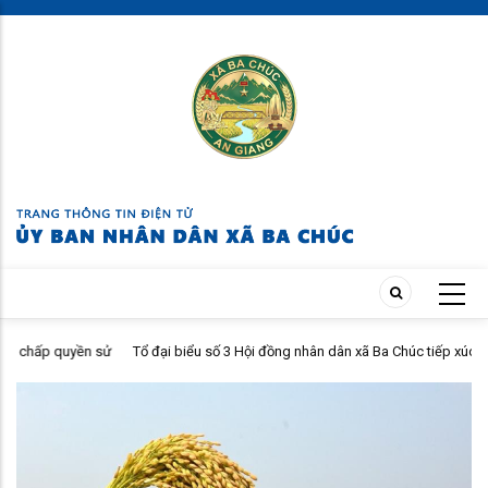
Skip
to
main
content
uyền sử
Tổ đại biểu số 3 Hội đồng nhân dân xã Ba Chúc tiếp xúc cử tri sau kỳ
họp thường lệ giữa năm 2026