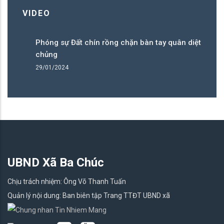
VIDEO
Phóng sự Đất chín rồng chặn bàn tay quân diệt
Ph
chủng
c
29/01/2024
29
UBND Xã Ba Chúc
Chịu trách nhiệm: Ông Võ Thanh Tuấn
Quản lý nội dung: Ban biên tập Trang TTĐT UBND xã