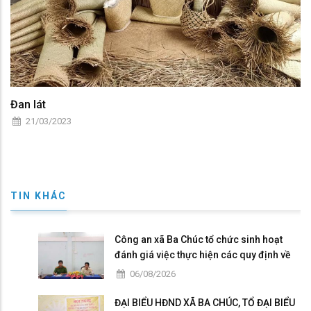
Đan lát
21/03/2023
TIN KHÁC
Công an xã Ba Chúc tổ chức sinh hoạt
đánh giá việc thực hiện các quy định về
dân chủ trong Công an nhân dân
06/08/2026
ĐẠI BIỂU HĐND XÃ BA CHÚC, TỔ ĐẠI BIỂU