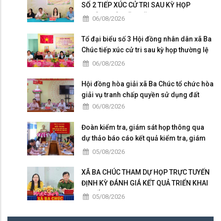
SỐ 2 TIẾP XÚC CỬ TRI SAU KỲ HỌP
THƯỜNG LỆ GIỮA NĂM 2026
06/08/2026
Tổ đại biểu số 3 Hội đồng nhân dân xã Ba
Chúc tiếp xúc cử tri sau kỳ họp thường lệ
giữa năm 2026
06/08/2026
Hội đồng hòa giải xã Ba Chúc tổ chức hòa
giải vụ tranh chấp quyền sử dụng đất
06/08/2026
Đoàn kiểm tra, giám sát họp thông qua
dự thảo báo cáo kết quả kiểm tra, giám
sát
05/08/2026
XÃ BA CHÚC THAM DỰ HỌP TRỰC TUYẾN
ĐỊNH KỲ ĐÁNH GIÁ KẾT QUẢ TRIỂN KHAI
“CHIẾN DỊCH 300”
05/08/2026