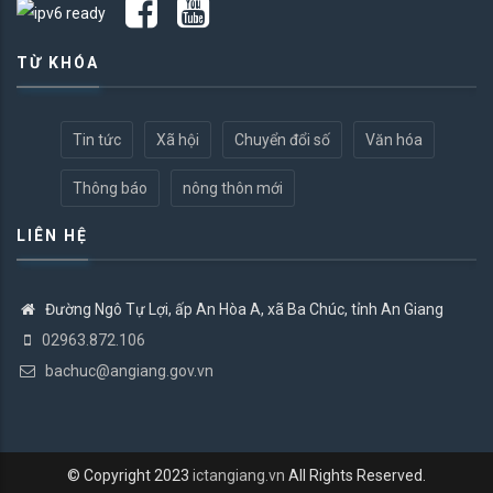
TỪ KHÓA
Tin tức
Xã hội
Chuyển đổi số
Văn hóa
Thông báo
nông thôn mới
LIÊN HỆ
Đường Ngô Tự Lợi, ấp An Hòa A, xã Ba Chúc, tỉnh An Giang
02963.872.106
bachuc@angiang.gov.vn
© Copyright 2023
ictangiang.vn
All Rights Reserved.