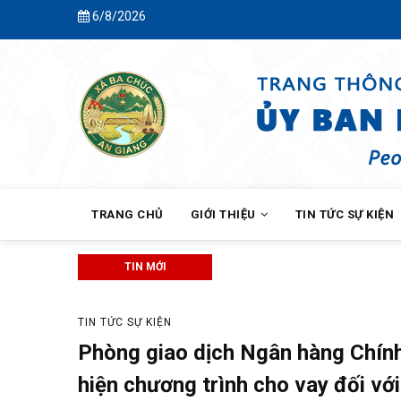
Skip
6/8/2026
Chào mừng
to
main
content
MAIN
NAVIGATION
TRANG CHỦ
GIỚI THIỆU
TIN TỨC SỰ KIỆN
TIN MỚI
Ba Chúc tổ chức Hội nghị lấy ý ki
TIN TỨC SỰ KIỆN
Phòng giao dịch Ngân hàng Chính 
hiện chương trình cho vay đối v