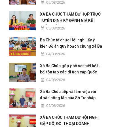
quả kiểm tra, giám sát
05/08/2026
XÃ BA CHÚC THAM DỰ HỌP TRỰC
TUYẾN ĐỊNH KỲ ĐÁNH GIÁ KẾT
QUẢ TRIỂN KHAI “CHIẾN DỊCH
05/08/2026
300”
Ba Chúc tổ chức Hội nghị lấy ý
kiến Đồ án quy hoạch chung xã Ba
Chúc đến năm 2050
04/08/2026
Xã Ba Chúc góp ý hồ sơ thiết kế tu
bổ, tôn tạo các di tích cấp Quốc
gia
04/08/2026
Xã Ba Chúc tiếp và làm việc với
đoàn công tác của Sở Tư pháp
tỉnh An Giang.
04/08/2026
XÃ BA CHÚC THAM DỰ HỘI NGHỊ
GẶP GỠ, ĐỐI THOẠI DOANH