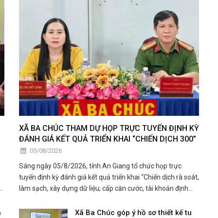
XÃ BA CHÚC THAM DỰ HỌP TRỰC TUYẾN ĐỊNH KỲ
ĐÁNH GIÁ KẾT QUẢ TRIỂN KHAI “CHIẾN DỊCH 300”
05/08/2026
Sáng ngày 05/8/2026, tỉnh An Giang tổ chức họp trực
tuyến định kỳ đánh giá kết quả triển khai “Chiến dịch rà soát,
a.
làm sạch, xây dựng dữ liệu; cấp căn cước, tài khoản định
ng
danh điện tử cá nhân, tổ chức; Sổ sức khỏe điện tử trên ứng
dụng VNeID” trên địa bàn tỉnh.
n
Xã Ba Chúc góp ý hồ sơ thiết kế tu