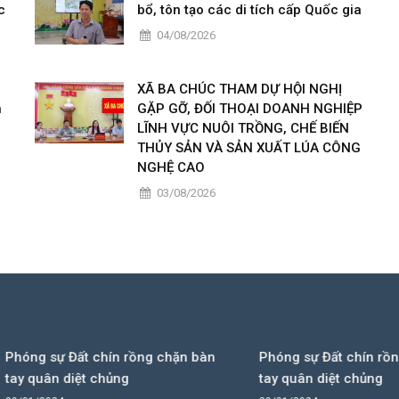
c
bổ, tôn tạo các di tích cấp Quốc gia
04/08/2026
XÃ BA CHÚC THAM DỰ HỘI NGHỊ
h
GẶP GỠ, ĐỐI THOẠI DOANH NGHIỆP
LĨNH VỰC NUÔI TRỒNG, CHẾ BIẾN
THỦY SẢN VÀ SẢN XUẤT LÚA CÔNG
NGHỆ CAO
03/08/2026
sự Đất chín rồng chặn bàn
Phóng sự Đất chín rồng chặn
ân diệt chủng
tay quân diệt chủng