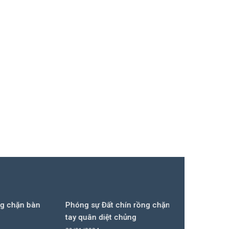
 bàn
Phóng sự Đất chín rồng chặn bàn
Phóng sự Đấ
tay quân diệt chủng
tay quân di