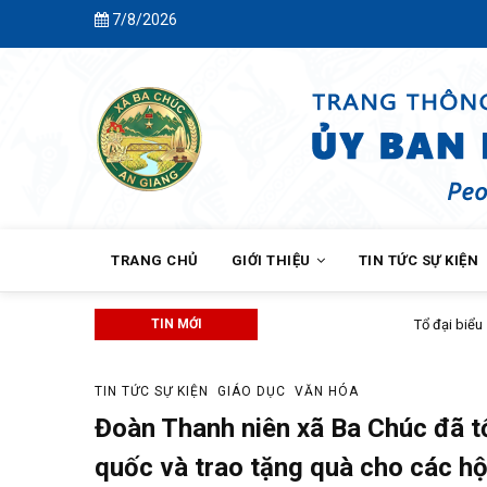
Skip
7/8/2026
to
main
content
MAIN
NAVIGATION
TRANG CHỦ
GIỚI THIỆU
TIN TỨC SỰ KIỆN
TIN MỚI
Tổ đại biểu số 3 Hội đồng nhân dân
TIN TỨC SỰ KIỆN
GIÁO DỤC
VĂN HÓA
Đoàn Thanh niên xã Ba Chúc đã 
quốc và trao tặng quà cho các hộ