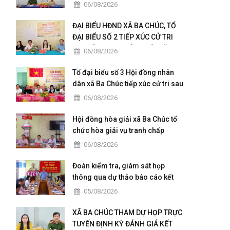
quy định về dân chủ trong Công
06/08/2026
an nhân dân
ĐẠI BIỂU HĐND XÃ BA CHÚC, TỔ
ĐẠI BIỂU SỐ 2 TIẾP XÚC CỬ TRI
SAU KỲ HỌP THƯỜNG LỆ GIỮA
06/08/2026
NĂM 2026
Tổ đại biểu số 3 Hội đồng nhân
dân xã Ba Chúc tiếp xúc cử tri sau
kỳ họp thường lệ giữa năm 2026
06/08/2026
Hội đồng hòa giải xã Ba Chúc tổ
chức hòa giải vụ tranh chấp
quyền sử dụng đất
06/08/2026
Đoàn kiểm tra, giám sát họp
thông qua dự thảo báo cáo kết
quả kiểm tra, giám sát
05/08/2026
XÃ BA CHÚC THAM DỰ HỌP TRỰC
TUYẾN ĐỊNH KỲ ĐÁNH GIÁ KẾT