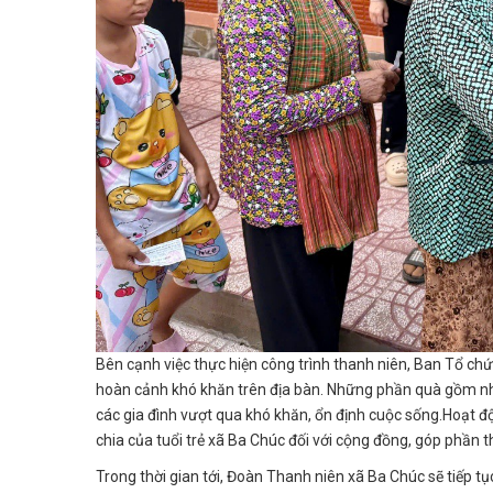
Bên cạnh việc thực hiện công trình thanh niên, Ban Tổ chứ
hoàn cảnh khó khăn trên địa bàn. Những phần quà gồm nhu
các gia đình vượt qua khó khăn, ổn định cuộc sống.Hoạt độ
chia của tuổi trẻ xã Ba Chúc đối với cộng đồng, góp phần th
Trong thời gian tới, Đoàn Thanh niên xã Ba Chúc sẽ tiếp tục