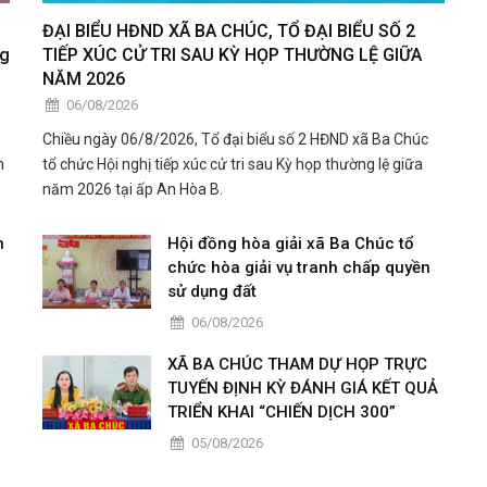
ĐẠI BIỂU HĐND XÃ BA CHÚC, TỔ ĐẠI BIỂU SỐ 2
ng
TIẾP XÚC CỬ TRI SAU KỲ HỌP THƯỜNG LỆ GIỮA
NĂM 2026
06/08/2026
Chiều ngày 06/8/2026, Tổ đại biểu số 2 HĐND xã Ba Chúc
n
tổ chức Hội nghị tiếp xúc cử tri sau Kỳ họp thường lệ giữa
năm 2026 tại ấp An Hòa B.
n
Hội đồng hòa giải xã Ba Chúc tổ
chức hòa giải vụ tranh chấp quyền
sử dụng đất
06/08/2026
XÃ BA CHÚC THAM DỰ HỌP TRỰC
TUYẾN ĐỊNH KỲ ĐÁNH GIÁ KẾT QUẢ
TRIỂN KHAI “CHIẾN DỊCH 300”
05/08/2026