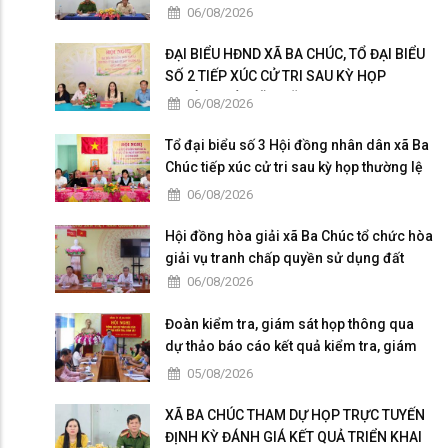
dân chủ trong Công an nhân dân
06/08/2026
ĐẠI BIỂU HĐND XÃ BA CHÚC, TỔ ĐẠI BIỂU
SỐ 2 TIẾP XÚC CỬ TRI SAU KỲ HỌP
THƯỜNG LỆ GIỮA NĂM 2026
06/08/2026
Tổ đại biểu số 3 Hội đồng nhân dân xã Ba
Chúc tiếp xúc cử tri sau kỳ họp thường lệ
giữa năm 2026
06/08/2026
Hội đồng hòa giải xã Ba Chúc tổ chức hòa
giải vụ tranh chấp quyền sử dụng đất
06/08/2026
Đoàn kiểm tra, giám sát họp thông qua
dự thảo báo cáo kết quả kiểm tra, giám
sát
05/08/2026
XÃ BA CHÚC THAM DỰ HỌP TRỰC TUYẾN
ĐỊNH KỲ ĐÁNH GIÁ KẾT QUẢ TRIỂN KHAI