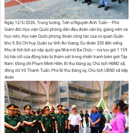
Ngày 12/5/2026, Trung tướng, Tiến sĩ Nguyễn Anh Tuấn – Phó
Giám đốc Học viện Quốc phòng dẫn đầu đoàn cán bộ, giảng viên và
học viên, Học viện Quốc phòng; Đoàn công tác của cơ quan Quân
khu 9; Bộ Chỉ huy Quân sự tỉnh An Giang; Sư đoàn 330 đến viếng
Khu di tích lịch sử cấp quốc gia Nhà mồ Ba Chúc – nơi lưu giữ 1.159
bộ hài cốt của đồng bào bị thảm sát trong chiến tranh biên giới Tây
Nam. Đồng chí Phạm Minh Hiền, Bí thư Đảng ủy, Chủ tịch HĐND xã;
đồng chí Võ Thanh Tuấn, Phó Bí thư Đảng ủy, Chủ tịch UBND xã tiếp
đoàn.