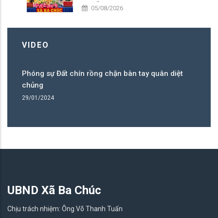
“CHIẾN DỊCH 300”
05/08/2026
VIDEO
Phóng sự Đất chín rồng chặn bàn tay quân diệt
Ph
chủng
c
29/01/2024
29
UBND Xã Ba Chúc
Chịu trách nhiệm: Ông Võ Thanh Tuấn