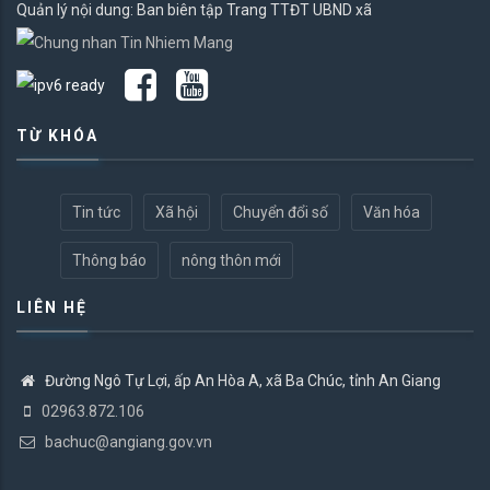
Quản lý nội dung: Ban biên tập Trang TTĐT UBND xã
TỪ KHÓA
Tin tức
Xã hội
Chuyển đổi số
Văn hóa
Thông báo
nông thôn mới
LIÊN HỆ
Đường Ngô Tự Lợi, ấp An Hòa A, xã Ba Chúc, tỉnh An Giang
02963.872.106
bachuc@angiang.gov.vn