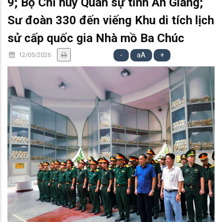
9; Bộ Chỉ huy Quân sự tỉnh An Giang;
Sư đoàn 330 đến viếng Khu di tích lịch
sử cấp quốc gia Nhà mồ Ba Chúc
12/05/2026
-
aA
+