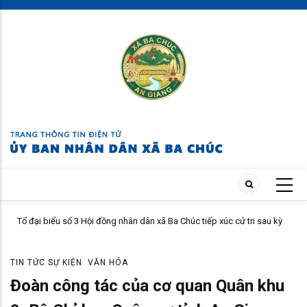
Skip
to
main
content
ử
Tổ đại biểu số 3 Hội đồng nhân dân xã Ba Chúc tiếp xúc cử tri sau kỳ
họp thường lệ giữa năm 2026
TIN TỨC SỰ KIỆN
VĂN HÓA
Đoàn công tác của cơ quan Quân khu