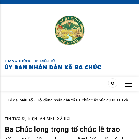
Skip
to
main
content
ử
Tổ đại biểu số 3 Hội đồng nhân dân xã Ba Chúc tiếp xúc cử tri sau kỳ
họp thường lệ giữa năm 2026
TIN TỨC SỰ KIỆN
AN SINH XÃ HỘI
Ba Chúc long trọng tổ chức lễ trao