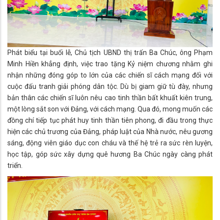
Phát biểu tại buổi lễ, Chủ tịch UBND thị trấn Ba Chúc, ông Phạm
Minh Hiền khẳng định, việc trao tặng Kỷ niệm chương nhằm ghi
nhận những đóng góp to lớn của các chiến sĩ cách mạng đối với
cuộc đấu tranh giải phóng dân tộc. Dù bị giam giữ tù đày, nhưng
bản thân các chiến sĩ luôn nêu cao tinh thần bất khuất kiên trung,
một lòng sắt son với Đảng, với cách mạng. Qua đó, mong muốn các
đồng chí tiếp tục phát huy tinh thần tiên phong, đi đầu trong thực
hiện các chủ trương của Đảng, pháp luật của Nhà nước, nêu gương
sáng, động viên giáo dục con cháu và thế hệ trẻ ra sức rèn luyện,
học tập, góp sức xây dựng quê hương Ba Chúc ngày càng phát
triển.