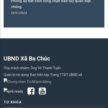
Phóng sự Đất chín rồng chặn bàn tay quân diệt
Ph
chủng
c
29/01/2024
29
UBND Xã Ba Chúc
Chịu trách nhiệm: Ông Võ Thanh Tuấn
Quản lý nội dung: Ban biên tập Trang TTĐT UBND xã
TỪ KHÓA