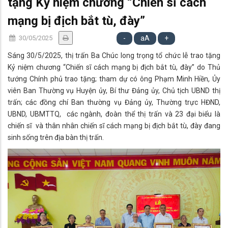
tặng Kỷ niệm chương “Chiến sĩ cách
mạng bị địch bắt tù, đày”
30/05/2025
-
aA
+
Sáng 30/5/2025, thị trấn Ba Chúc long trọng tổ chức lễ trao tặng
Kỷ niệm chương “Chiến sĩ cách mạng bị địch bắt tù, đày” do Thủ
tướng Chính phủ trao tặng; tham dự có ông Phạm Minh Hiền, Ủy
viên Ban Thường vụ Huyện ủy, Bí thư Đảng ủy, Chủ tịch UBND thị
trấn; các đồng chí Ban thường vụ Đảng ủy, Thường trực HĐND,
UBND, UBMTTQ, các ngành, đoàn thể thị trấn và 23 đại biểu là
chiến sĩ và thân nhân chiến sĩ cách mạng bị địch bắt tù, đày đang
sinh sống trên địa bàn thị trấn.