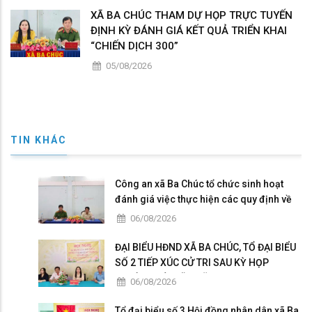
XÃ BA CHÚC THAM DỰ HỌP TRỰC TUYẾN
ĐỊNH KỲ ĐÁNH GIÁ KẾT QUẢ TRIỂN KHAI
“CHIẾN DỊCH 300”
05/08/2026
TIN KHÁC
Công an xã Ba Chúc tổ chức sinh hoạt
đánh giá việc thực hiện các quy định về
dân chủ trong Công an nhân dân
06/08/2026
ĐẠI BIỂU HĐND XÃ BA CHÚC, TỔ ĐẠI BIỂU
SỐ 2 TIẾP XÚC CỬ TRI SAU KỲ HỌP
THƯỜNG LỆ GIỮA NĂM 2026
06/08/2026
Tổ đại biểu số 3 Hội đồng nhân dân xã Ba