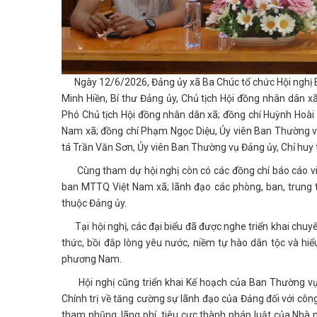
Ngày 12/6/2026, Đảng ủy xã Ba Chúc tổ chức Hội nghị B
Minh Hiền, Bí thư Đảng ủy, Chủ tịch Hội đồng nhân dân 
Phó Chủ tịch Hội đồng nhân dân xã; đồng chí Huỳnh Hoài
Nam xã; đồng chí Phạm Ngọc Diệu, Ủy viên Ban Thường v
tá Trần Văn Sơn, Ủy viên Ban Thường vụ Đảng ủy, Chỉ huy
Cùng tham dự hội nghị còn có các đồng chí báo cáo viên
ban MTTQ Việt Nam xã; lãnh đạo các phòng, ban, trung t
thuộc Đảng ủy.
Tại hội nghị, các đại biểu đã được nghe triển khai chuy
thức, bồi đắp lòng yêu nước, niềm tự hào dân tộc và hiể
phương Nam.
Hội nghị cũng triển khai Kế hoạch của Ban Thường vụ 
Chính trị về tăng cường sự lãnh đạo của Đảng đối với côn
tham nhũng, lãng phí, tiêu cực thành pháp luật của Nhà