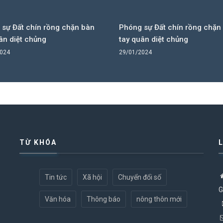
sự Đất chín rồng chặn bàn
Phóng sự Đất chín rồng chặn
ân diệt chủng
tay quân diệt chủng
2024
29/01/2024
TỪ KHÓA
Tin tức
Xã hội
Chuyển đổi số
G
Văn hóa
Thông báo
nông thôn mới