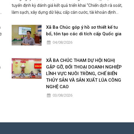
tuyến định kỳ đánh giá kết quả triển khai “Chiến dịch rà soát,
a.
làm sạch, xây dựng dữ liệu; cấp căn cước, tài khoản định
ng
danh điện tử cá nhân, tổ chức; Sổ sức khỏe điện tử trên ứng
dụng VNeID” trên địa bàn tỉnh.
n
Xã Ba Chúc góp ý hồ sơ thiết kế tu
c
bổ, tôn tạo các di tích cấp Quốc gia
04/08/2026
XÃ BA CHÚC THAM DỰ HỘI NGHỊ
h
GẶP GỠ, ĐỐI THOẠI DOANH NGHIỆP
LĨNH VỰC NUÔI TRỒNG, CHẾ BIẾN
THỦY SẢN VÀ SẢN XUẤT LÚA CÔNG
NGHỆ CAO
03/08/2026