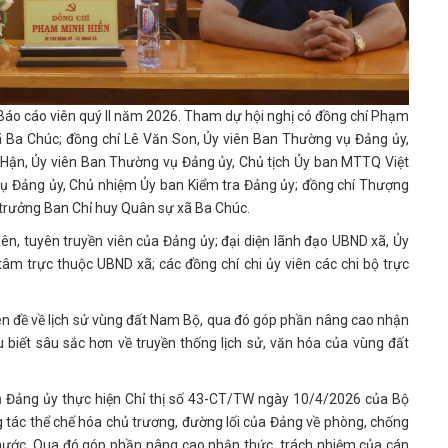
áo cáo viên quý II năm 2026. Tham dự hội nghị có đồng chí Phạm
xã Ba Chúc; đồng chí Lê Văn Son, Ủy viên Ban Thường vụ Đảng ủy,
 Hận, Ủy viên Ban Thường vụ Đảng ủy, Chủ tịch Ủy ban MTTQ Việt
ụ Đảng ủy, Chủ nhiệm Ủy ban Kiểm tra Đảng ủy; đồng chí Thượng
 trưởng Ban Chỉ huy Quân sự xã Ba Chúc.
, tuyên truyền viên của Đảng ủy; đại diện lãnh đạo UBND xã, Ủy
âm trực thuộc UBND xã; các đồng chí chi ủy viên các chi bộ trực
ên đề về lịch sử vùng đất Nam Bộ, qua đó góp phần nâng cao nhận
u biết sâu sắc hơn về truyền thống lịch sử, văn hóa của vùng đất
Đảng ủy thực hiện Chỉ thị số 43-CT/TW ngày 10/4/2026 của Bộ
g tác thể chế hóa chủ trương, đường lối của Đảng về phòng, chống
 nước. Qua đó góp phần nâng cao nhận thức, trách nhiệm của cán