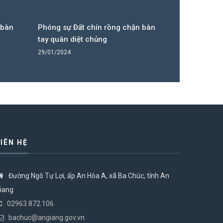
 bàn
Phóng sự Đất chín rồng chặn bàn
Phóng sự Đấ
tay quân diệt chủng
tay quân di
29/01/2024
29/01/2024
LIÊN HỆ
Đường Ngô Tự Lợi, ấp An Hòa A, xã Ba Chúc, tỉnh An
iang
02963.872.106
bachuc@angiang.gov.vn