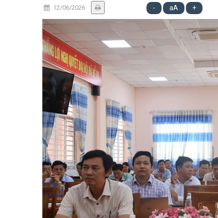
12/06/2026
-
aA
+