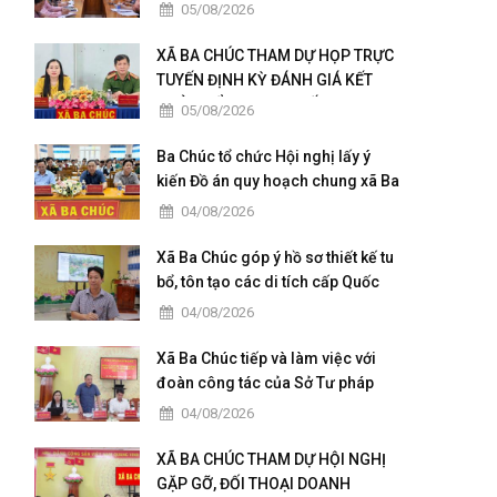
quả kiểm tra, giám sát
05/08/2026
XÃ BA CHÚC THAM DỰ HỌP TRỰC
TUYẾN ĐỊNH KỲ ĐÁNH GIÁ KẾT
QUẢ TRIỂN KHAI “CHIẾN DỊCH
05/08/2026
300”
Ba Chúc tổ chức Hội nghị lấy ý
kiến Đồ án quy hoạch chung xã Ba
Chúc đến năm 2050
04/08/2026
Xã Ba Chúc góp ý hồ sơ thiết kế tu
bổ, tôn tạo các di tích cấp Quốc
gia
04/08/2026
Xã Ba Chúc tiếp và làm việc với
đoàn công tác của Sở Tư pháp
tỉnh An Giang.
04/08/2026
XÃ BA CHÚC THAM DỰ HỘI NGHỊ
GẶP GỠ, ĐỐI THOẠI DOANH