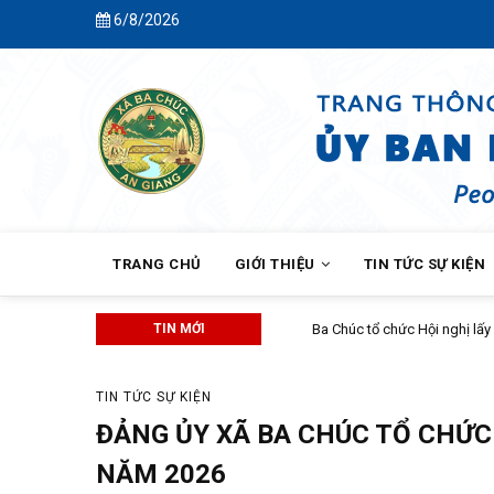
Skip
6/8/2026
to
main
content
MAIN
NAVIGATION
TRANG CHỦ
GIỚI THIỆU
TIN TỨC SỰ KIỆN
TIN MỚI
Ba Chúc tổ chức Hội nghị lấy ý ki
TIN TỨC SỰ KIỆN
ĐẢNG ỦY XÃ BA CHÚC TỔ CHỨC 
NĂM 2026