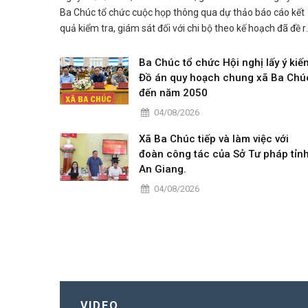
Ba Chúc tổ chức cuộc họp thông qua dự thảo báo cáo kết
quả kiểm tra, giám sát đối với chi bộ theo kế hoạch đã đề r
Đồng chí Nguyễn Thành Tâm, Phó Bí thư Thường trực Đả
ủy xã, chủ trì hội nghị.
Ba Chúc tổ chức Hội nghị lấy ý kiế
Đồ án quy hoạch chung xã Ba Chú
đến năm 2050
04/08/2026
Xã Ba Chúc tiếp và làm việc với
đoàn công tác của Sở Tư pháp tỉn
An Giang.
04/08/2026
VIDEO