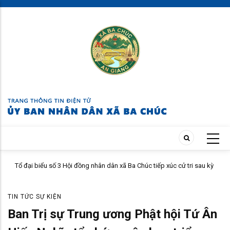
Skip
to
main
content
ử
Tổ đại biểu số 3 Hội đồng nhân dân xã Ba Chúc tiếp xúc cử tri sau kỳ
họp thường lệ giữa năm 2026
TIN TỨC SỰ KIỆN
Ban Trị sự Trung ương Phật hội Tứ Ân