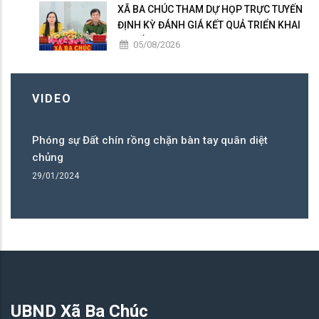
XÃ BA CHÚC THAM DỰ HỌP TRỰC TUYẾN
ĐỊNH KỲ ĐÁNH GIÁ KẾT QUẢ TRIỂN KHAI
“CHIẾN DỊCH 300”
05/08/2026
VIDEO
Phóng sự Đất chín rồng chặn bàn tay quân diệt
Ph
chủng
c
29/01/2024
29
UBND Xã Ba Chúc