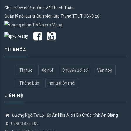
Chịu trách nhiệm: Ông Võ Thanh Tuấn
Quản lý nội dung: Ban biên tập Trang TTĐT UBND xã
TỪ KHÓA
Tin tức
Xã hội
Chuyển đổi số
Văn hóa
Thông báo
nông thôn mới
LIÊN HỆ
Đường Ngô Tự Lợi, ấp An Hòa A, xã Ba Chúc, tỉnh An Giang
02963.872.106