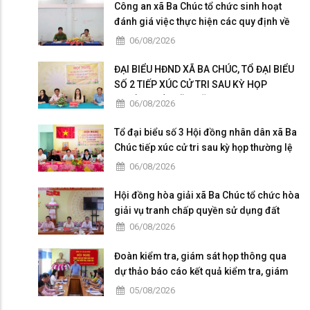
Công an xã Ba Chúc tổ chức sinh hoạt
đánh giá việc thực hiện các quy định về
dân chủ trong Công an nhân dân
06/08/2026
ĐẠI BIỂU HĐND XÃ BA CHÚC, TỔ ĐẠI BIỂU
SỐ 2 TIẾP XÚC CỬ TRI SAU KỲ HỌP
THƯỜNG LỆ GIỮA NĂM 2026
06/08/2026
Tổ đại biểu số 3 Hội đồng nhân dân xã Ba
Chúc tiếp xúc cử tri sau kỳ họp thường lệ
giữa năm 2026
06/08/2026
Hội đồng hòa giải xã Ba Chúc tổ chức hòa
giải vụ tranh chấp quyền sử dụng đất
06/08/2026
Đoàn kiểm tra, giám sát họp thông qua
dự thảo báo cáo kết quả kiểm tra, giám
sát
05/08/2026